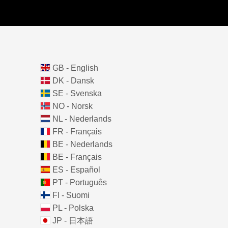
GB - English
DK - Dansk
SE - Svenska
NO - Norsk
NL - Nederlands
FR - Français
BE - Nederlands
BE - Français
ES - Español
PT - Português
FI - Suomi
PL - Polska
JP - 日本語