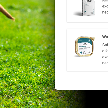
Ali
exc
nec
We
Sab
a f
ex
nec