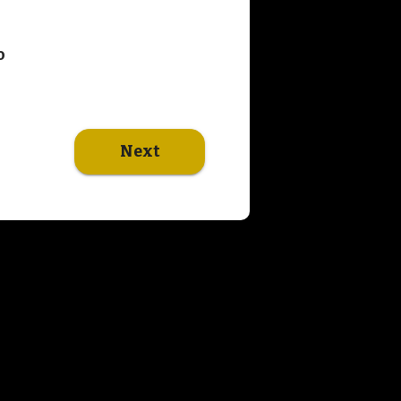
o
Next