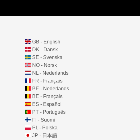
GB - English
DK - Dansk
SE - Svenska
NO - Norsk
NL - Nederlands
FR - Français
BE - Nederlands
BE - Français
ES - Español
PT - Português
FI - Suomi
PL - Polska
JP - 日本語