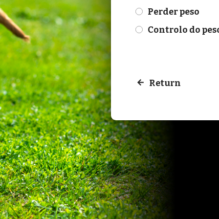
Perder peso
check
Controlo do pes
check
Return