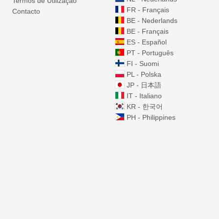
Termos de Utilização
FR - Français
Contacto
BE - Nederlands
BE - Français
ES - Español
PT - Português
FI - Suomi
PL - Polska
JP - 日本語
IT - Italiano
KR - 한국어
PH - Philippines