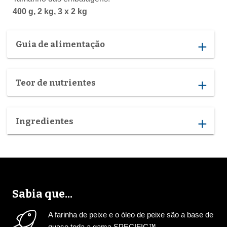
400 g, 2 kg, 3 x 2 kg
Guia de alimentação
add
Teor de nutrientes
add
Ingredientes
add
Sabia que...
A farinha de peixe e o óleo de peixe são a base de
quase toda a gama SPECIFIC™.