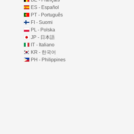
ES - Español
PT - Português
FI - Suomi
PL - Polska
JP - 日本語
IT - Italiano
KR - 한국어
PH - Philippines