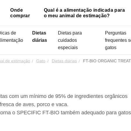
Onde
Qual é a alimentação indicada para
comprar
o meu animal de estimação?
icas de
Dietas
Dietas para
Perguntas
limentação
diárias
cuidados
frequentes 
especiais
gatos
mal de estimação
Gato
Dietas diárias
FT-BIO ORGANIC TREA
eitas com um mínimo de 95% de ingredientes orgânicos
fresca de aves, porco e vaca.
o torna o SPECIFIC FT-BIO também adequado para gato