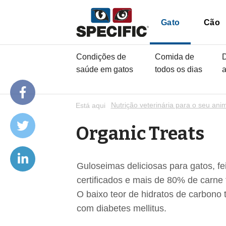
Gato
Cão
Condições de
Comida de
D
saúde em gatos
todos os dias
a
Está aqui
Nutrição veterinária para o seu ani
Organic Treats
Guloseimas deliciosas para gatos, f
certificados e mais de 80% de carne 
O baixo teor de hidratos de carbon
com diabetes mellitus.