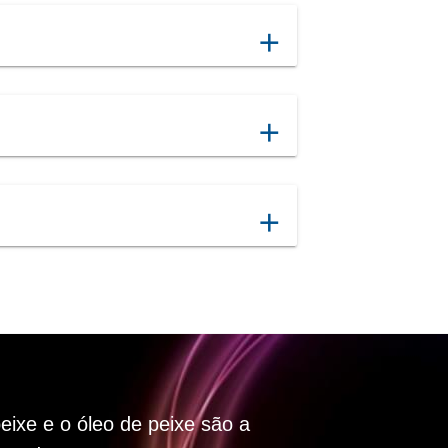
add
add
add
peixe e o óleo de peixe são a