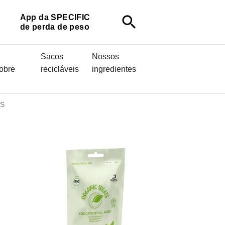
App da SPECIFIC
search
de perda de peso
Sacos
Nossos
sobre
recicláveis
ingredientes
TS
s