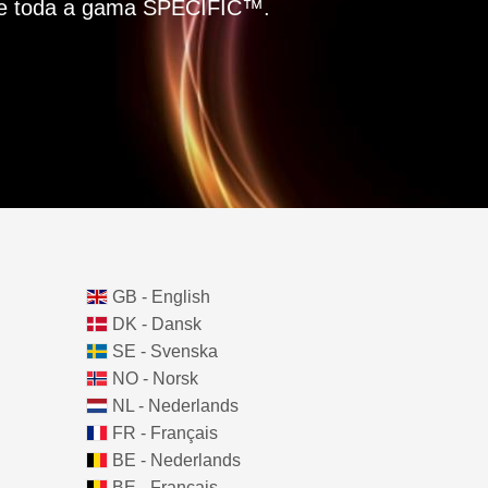
se toda a gama SPECIFIC™.
GB - English
DK - Dansk
SE - Svenska
NO - Norsk
NL - Nederlands
FR - Français
BE - Nederlands
BE - Français