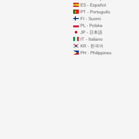
ES - Español
PT - Português
FI - Suomi
PL - Polska
JP - 日本語
IT - Italiano
KR - 한국어
PH - Philippines