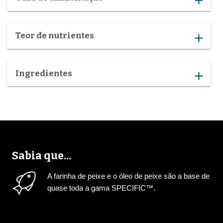
add
Teor de nutrientes
add
Ingredientes
add
Sabia que...
A farinha de peixe e o óleo de peixe são a base de
quase toda a gama SPECIFIC™.