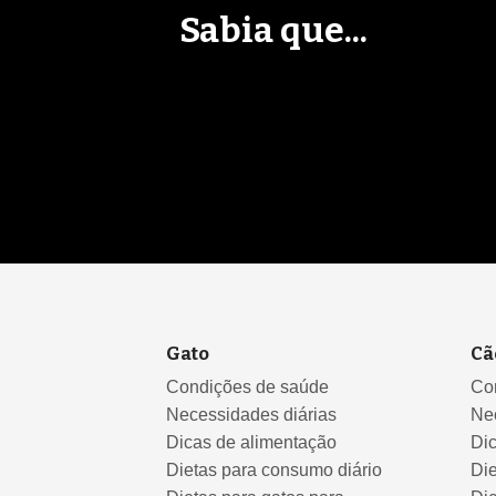
Sabia que...
Gato
Cã
Condições de saúde
Co
Necessidades diárias
Ne
Dicas de alimentação
Di
Dietas para consumo diário
Die