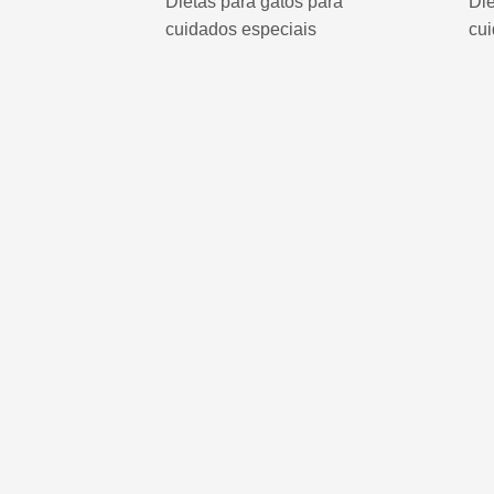
Dietas para gatos para
Die
cuidados especiais
cui