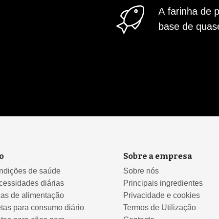
A farinha de 
base de qua
o
Sobre a empresa
ndições de saúde
Sobre nós
cessidades diárias
Principais ingredientes
cas de alimentação
Privacidade e cookies
tas para consumo diário
Termos de Utilização