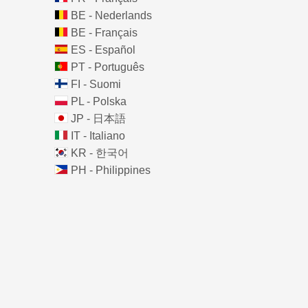
BE - Nederlands
BE - Français
ES - Español
PT - Português
FI - Suomi
PL - Polska
JP - 日本語
IT - Italiano
KR - 한국어
PH - Philippines