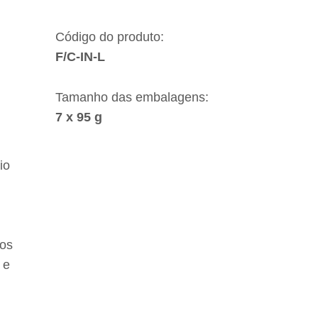
Código do produto:
F/C-IN-L
Tamanho das embalagens:
7 x 95 g
io
eos
 e