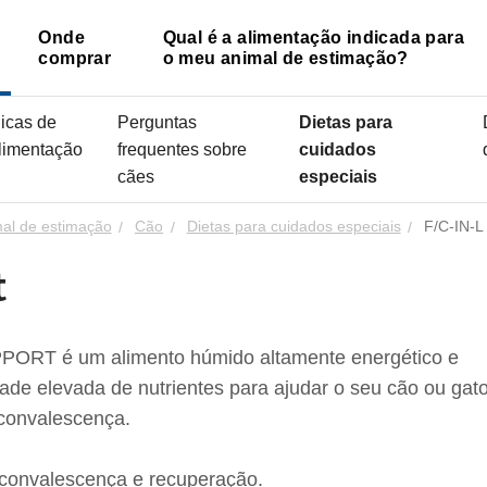
Onde
Qual é a alimentação indicada para
comprar
o meu animal de estimação?
icas de
Perguntas
Dietas para
limentação
frequentes sobre
cuidados
cães
especiais
mal de estimação
Cão
Dietas para cuidados especiais
F/C-IN-L
t
ORT é um alimento húmido altamente energético e
ade elevada de nutrientes para ajudar o seu cão ou gat
 convalescença.
 convalescença e recuperação.