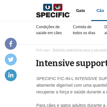
Gato
Cão
Condições de
Comida de
D
saúde em cães
todos os dias
a
Está aqui
Nutrição veterinária para o seu ani
Intensive suppor
SPECIFIC F/C-IN-L INTENSIVE SUPP
altamente digerível com uma quantid
recuperar a força e saúde durante a
Para cães e gatos adultos durante a