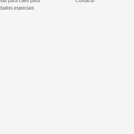
tas para cães para
Contacto
dados especiais