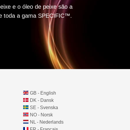
peixe e o óleo de peixe são a
se toda a gama SPECIFIC™.
GB - English
DK - Dansk
SE - Svenska
NO - Norsk
NL - Nederlands
FR - Français