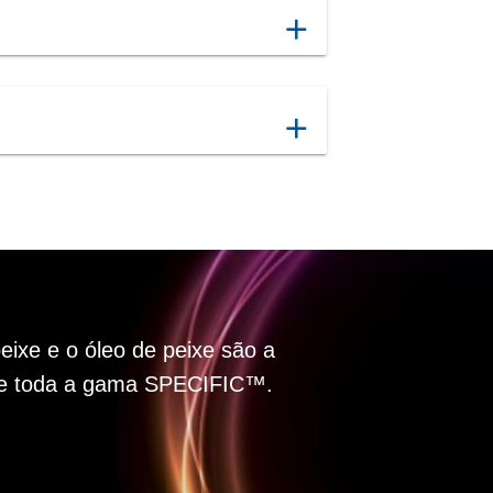
add
add
peixe e o óleo de peixe são a
se toda a gama SPECIFIC™.