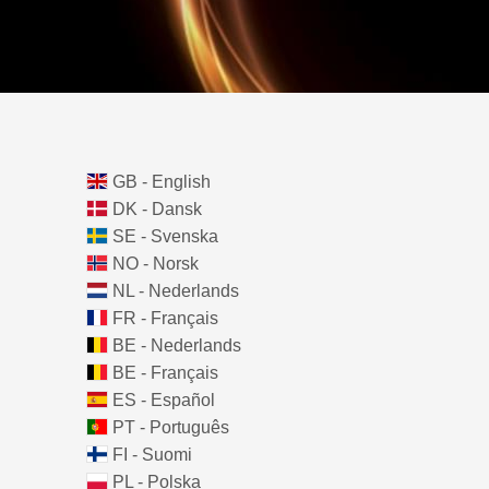
GB - English
DK - Dansk
SE - Svenska
NO - Norsk
NL - Nederlands
FR - Français
BE - Nederlands
BE - Français
ES - Español
PT - Português
FI - Suomi
PL - Polska