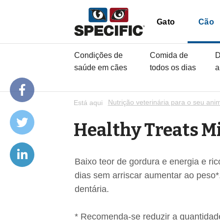
Gato
Cão
Condições de
Comida de
D
saúde em cães
todos os dias
a
Está aqui
Nutrição veterinária para o seu ani
Healthy Treats M
Baixo teor de gordura e energia e ri
dias sem arriscar aumentar ao peso*
dentária.
* Recomenda-se reduzir a quantidad