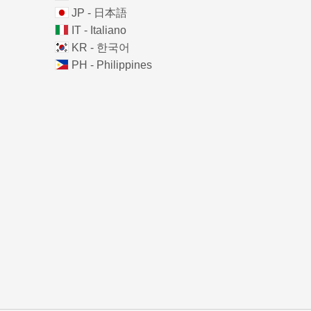
JP - 日本語
IT - Italiano
KR - 한국어
PH - Philippines