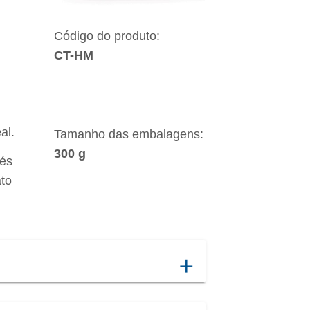
Código do produto:
CT-HM
al.
Tamanho das embalagens:
300 g
vés
ato
add