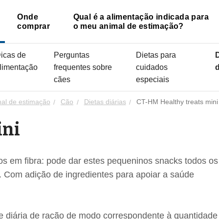
Onde
Qual é a alimentação indicada para
comprar
o meu animal de estimação?
icas de
Perguntas
Dietas para
D
limentação
frequentes sobre
cuidados
d
cães
especiais
mal de estimação
Cão
Dietas diárias
CT-HM Healthy treats mini
ini
cos em fibra: pode dar estes pequeninos snacks todos os
. Com adição de ingredientes para apoiar a saúde
e diária de ração de modo correspondente à quantidade