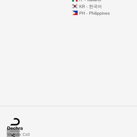
KR - 한국어
PH - Philippines
Website: Co3
share