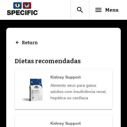
search
menu
Menu
Return
Dietas recomendadas
Kidney Support
Alimento seco para gatos
adultos com insuficiência renal,
hepática ou cardíaca
Kidney Support