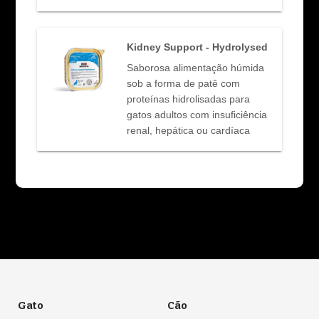
Kidney Support - Hydrolysed
Saborosa alimentação húmida
sob a forma de patê com
proteínas hidrolisadas para
gatos adultos com insuficiência
renal, hepática ou cardíaca
Gato
Cão