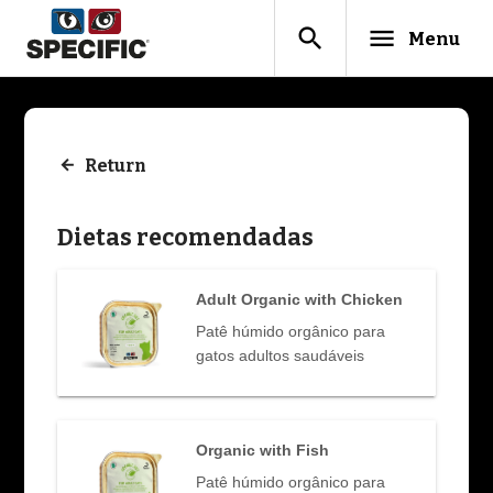
search
menu
Menu
Return
Dietas recomendadas
Adult Organic with Chicken
Patê húmido orgânico para
gatos adultos saudáveis
Organic with Fish
Patê húmido orgânico para