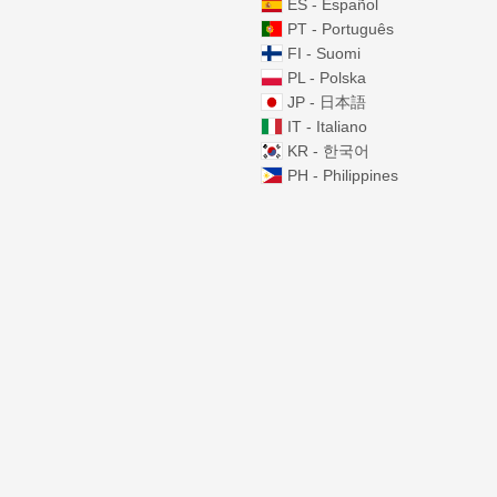
ES - Español
PT - Português
FI - Suomi
PL - Polska
JP - 日本語
IT - Italiano
KR - 한국어
PH - Philippines