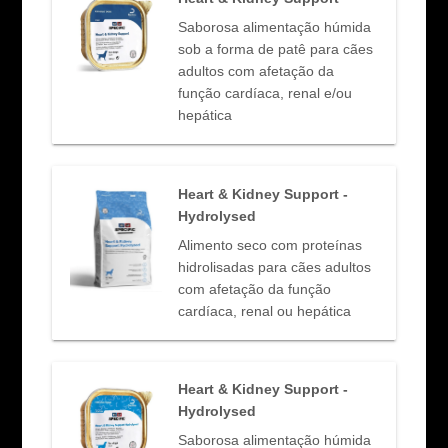
Saborosa alimentação húmida
sob a forma de patê para cães
adultos com afetação da
função cardíaca, renal e/ou
hepática
Heart & Kidney Support -
Hydrolysed
Alimento seco com proteínas
hidrolisadas para cães adultos
com afetação da função
cardíaca, renal ou hepática
Heart & Kidney Support -
Hydrolysed
Saborosa alimentação húmida