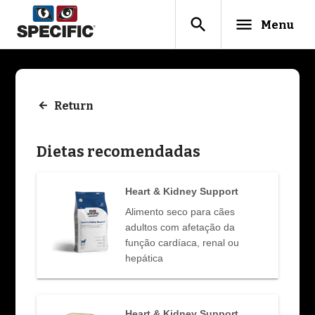
search
menu
Menu
Return
Dietas recomendadas
Heart & Kidney Support
Alimento seco para cães
adultos com afetação da
função cardíaca, renal ou
hepática
Heart & Kidney Support