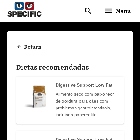
search
menu
Menu
Return
Dietas recomendadas
Digestive Support Low Fat
Alimento seco com baixo teor
de gordura para cães com
problemas gastrointestinais,
incluindo pancreatite
Digestive Support Low Fat