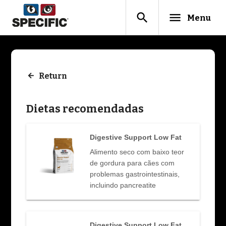
search
menu
Menu
Return
Dietas recomendadas
Digestive Support Low Fat
Alimento seco com baixo teor
de gordura para cães com
problemas gastrointestinais,
incluindo pancreatite
Digestive Support Low Fat