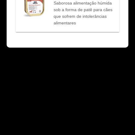
Saborosa alimentação húmida
sob a forma de patê para cães
que sofrem de intolerâncias
alimentares