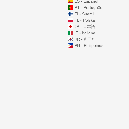
ES - Español
PT - Português
FI - Suomi
PL - Polska
JP - 日本語
IT - Italiano
KR - 한국어
PH - Philippines